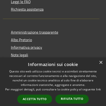
Leggi le FAQ
Richiesta assistenza
Amministrazione trasparente
Albo Pretorio
Informativa privacy
Note legali
×
Dichiarazione di accessibilità
Informazioni sui cookie
Questo sito web utilizza cookie tecnici e assimilati strettamente
necessari al corretto funzionamento e alla navigazione del sito,
nonché un cookie tecnico analitico al solo fine di elaborare
informazioni statistiche, aggregate e anonime.
RSS
Copyright © 2026 • Comune di
Per maggiori dettagli, può consultare la cookie policy al seguente
link
Accessibilità
Cittanova • Powered by
Privacy
Municipium
Accesso
•
RIFIUTA TUTTO
ACCETTA TUTTO
Cookie
redazione