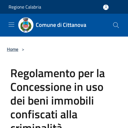
Salta al contenuto principale
Regione Calabria
Comune di Cittanova
Home
>
Regolamento per la
Concessione in uso
dei beni immobili
confiscati alla
criminalità