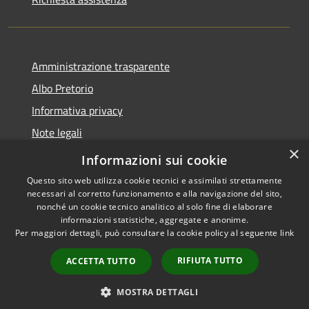
Amministrazione trasparente
Albo Pretorio
Informativa privacy
Note legali
×
Dichiarazione di accessibilità
Informazioni sui cookie
Questo sito web utilizza cookie tecnici e assimilati strettamente
necessari al corretto funzionamento e alla navigazione del sito,
nonché un cookie tecnico analitico al solo fine di elaborare
informazioni statistiche, aggregate e anonime.
RSS
Copyright © 2026 • Comune di
Per maggiori dettagli, può consultare la cookie policy al seguente
link
Accessibilità
Cittanova • Powered by
Privacy
Municipium
Accesso
•
RIFIUTA TUTTO
ACCETTA TUTTO
Cookie
redazione
Mappa del sito
MOSTRA DETTAGLI