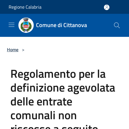
Salta al contenuto principale
Regione Calabria
Comune di Cittanova
Home
>
Regolamento per la
definizione agevolata
delle entrate
comunali non
riscosse a seguito