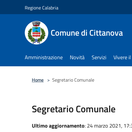
Salta al contenuto principale
Regione Calabria
Comune di Cittanova
Amministrazione
Novità
Servizi
Vivere 
Home
>
Segretario Comunale
Segretario Comunale
Ultimo aggiornamento
: 24 marzo 2021, 17: