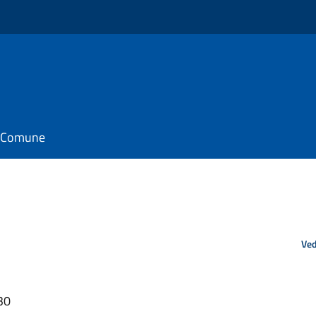
il Comune
Ved
30