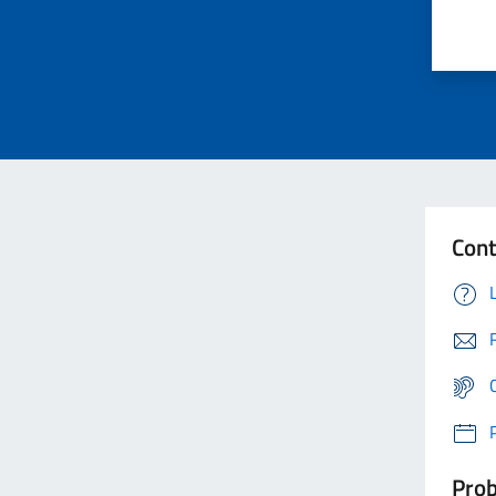
Cont
Prob