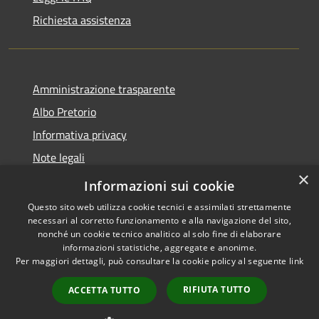
Richiesta assistenza
Amministrazione trasparente
Albo Pretorio
Informativa privacy
Note legali
×
Dichiarazione di accessibilità
Informazioni sui cookie
Questo sito web utilizza cookie tecnici e assimilati strettamente
necessari al corretto funzionamento e alla navigazione del sito,
nonché un cookie tecnico analitico al solo fine di elaborare
informazioni statistiche, aggregate e anonime.
RSS
Copyright © 2026 • Comune di
Per maggiori dettagli, può consultare la cookie policy al seguente
link
Accessibilità
Cittanova • Powered by
Privacy
Municipium
Accesso
•
RIFIUTA TUTTO
ACCETTA TUTTO
Cookie
redazione