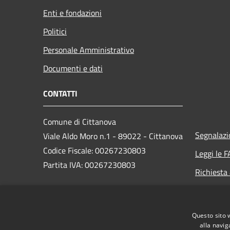
Enti e fondazioni
Politici
Personale Amministrativo
Documenti e dati
CONTATTI
Comune di Cittanova
Segnalazi
Viale Aldo Moro n.1 - 89022 - Cittanova
Codice Fiscale: 00267230803
Leggi le 
Partita IVA: 00267230803
Richiesta
PEC: protocollo.cittanova@asmepec.it
Questo sito 
Centralino Unico: 0966 656111
alla navig