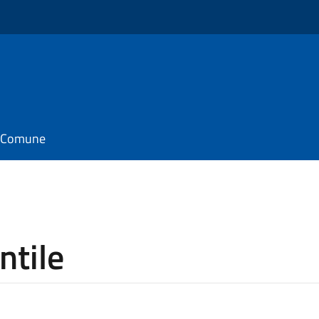
il Comune
ntile