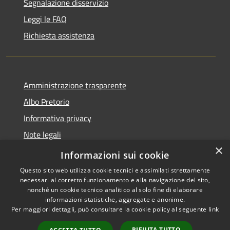
Segnalazione disservizio
Leggi le FAQ
Richiesta assistenza
Amministrazione trasparente
Albo Pretorio
Informativa privacy
Note legali
×
Dichiarazione di accessibilità
Informazioni sui cookie
Questo sito web utilizza cookie tecnici e assimilati strettamente
necessari al corretto funzionamento e alla navigazione del sito,
nonché un cookie tecnico analitico al solo fine di elaborare
informazioni statistiche, aggregate e anonime.
RSS
Copyright © 2026 • Comune di
Per maggiori dettagli, può consultare la cookie policy al seguente
link
Accessibilità
Cittanova • Powered by
Privacy
Municipium
Accesso
•
RIFIUTA TUTTO