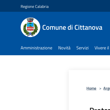
Salta al contenuto principale
Regione Calabria
Comune di Cittanova
Amministrazione
Novità
Servizi
Vivere 
Home
>
Arg