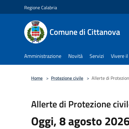
Salta al contenuto principale
Regione Calabria
Comune di Cittanova
Amministrazione
Novità
Servizi
Vivere 
Home
>
Protezione civile
>
Allerte di Protezion
Allerte di Protezione civi
Oggi, 8 agosto 202