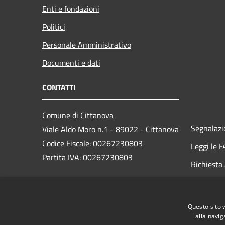
Enti e fondazioni
Politici
Personale Amministrativo
Documenti e dati
CONTATTI
Comune di Cittanova
Segnalazi
Viale Aldo Moro n.1 - 89022 - Cittanova
Codice Fiscale: 00267230803
Leggi le 
Partita IVA: 00267230803
Richiesta
PEC: protocollo.cittanova@asmepec.it
Questo sito 
Centralino Unico: 0966 656111
alla navig