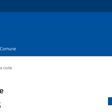
il Comune
e civile
le
6