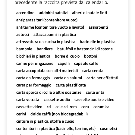
precedente la raccolta prevista dal calendario.
accendino
addobbi natalizi
alberi di natale finti
antiparassitari (contenitore vuoto)
antitarme (contenitore vuoto e lavato)
assorbenti
astucci
attaccapanni in plastica
attrezzatura da cucina in plastica
bacinelle in plastica
bambole
bandiere
batuffoli e bastoncini di cotone
bicchieri in plastica
borse di cuoio
bottoni
canne per irrigazione
capelli
capsule caffè
carta accoppiata con altri materiali
carta cerata
carta da formaggio
carta da salumi
carta per affettati
carta per formaggio
carta plastificata
carta sporca di colla o altre sostanze
carta unta
carta vetrata
cassette audio
cassette audio e video
cassette video
cd
cd e cd-rom
cera
ceramica
cerini
cialde caffè (non biodegradabili)
cinture in plastica, stoffa e cuoio
contenitori in plastica (bacinelle, terrine, etc)
cosmetici