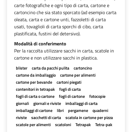
carte fotografiche e ogni tipo di carta, cartone e
cartoncino che sia stato sporcato (ad esempio carta
oleata, carta e cartone unti, fazzoletti di carta
usati, tovaglioli di carta sporchi di cibo, carta
plastificata, fustini del detersivo).
Modalità di conferimento
Per la raccolta utilizzare sacchi in carta, scatole in
cartone e non utilizzare sacchi in plastica.
blister
carta da pacchi pulita
cartoncino
cartone da imballaggio
cartone per alimenti
cartone per bevande
cartoni piegati
contenitori in tetrapak
fogli di carta
fogli di carta o cartone
fogli di cartone
fotocopie
giornali
giornali e riviste
imballaggi di carta
imballaggi di cartone
libri
pergamene
quaderni
riviste
sacchetti di carta
scatola in cartone per pizza
scatole per alimenti
scatoloni
Tetrapak
Tetra-pak