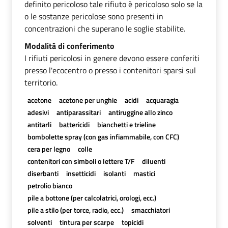
definito pericoloso tale rifiuto è pericoloso solo se la
o le sostanze pericolose sono presenti in
concentrazioni che superano le soglie stabilite.
Modalità di conferimento
I rifiuti pericolosi in genere devono essere conferiti
presso l'ecocentro o presso i contenitori sparsi sul
territorio.
acetone
acetone per unghie
acidi
acquaragia
adesivi
antiparassitari
antiruggine allo zinco
antitarli
battericidi
bianchetti e trieline
bombolette spray (con gas infiammabile, con CFC)
cera per legno
colle
contenitori con simboli o lettere T/F
diluenti
diserbanti
insetticidi
isolanti
mastici
petrolio bianco
pile a bottone (per calcolatrici, orologi, ecc.)
pile a stilo (per torce, radio, ecc.)
smacchiatori
solventi
tintura per scarpe
topicidi