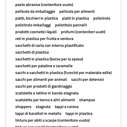
paste abrasive (contenitore vuoto)
pellicole da imballaggio
pellicole per alimenti
piatti, bicchieri in plastica
piatti in plastica
polistirolo
polistirolo imballaggi
polistitolo pannelli
prodotti cosmetici liquidi
profumi (contenitori vuoti)
reti in plastica per frutta e verdura
sacchetti di carta con interno plastificato
sacchetti di plastica
sacchetti in plastica (borse per la spesa)
sacchetti per patatine e caramelle
sacchi e sacchetti in plastica (fuorché per materiale edile)
sacchi per alimenti per animali
sacchi per detersivi
sacchi per prodotti di giardinaggio
scatolette e lattine in banda stagnata
scatolette per tonno e altri alimenti
shampoo
shoppers
stagnola
tappi a corona
tappi di barattoli in metallo
tappi in plastica
tintura per abiti o scarpe (contenitore vuoto)
tintura per capelli (contenitore vuoto)