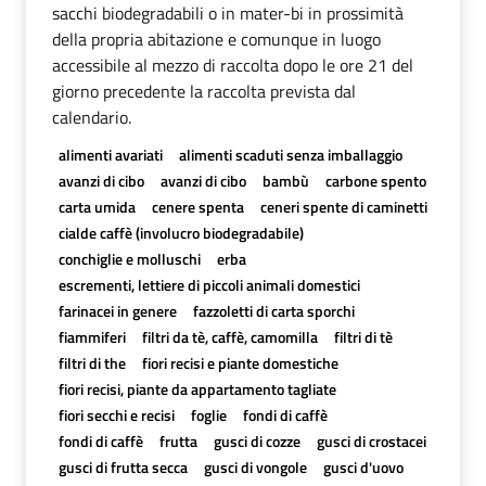
sacchi biodegradabili o in mater-bi in prossimità
della propria abitazione e comunque in luogo
accessibile al mezzo di raccolta dopo le ore 21 del
giorno precedente la raccolta prevista dal
calendario.
alimenti avariati
alimenti scaduti senza imballaggio
avanzi di cibo
avanzi di cibo
bambù
carbone spento
carta umida
cenere spenta
ceneri spente di caminetti
cialde caffè (involucro biodegradabile)
conchiglie e molluschi
erba
escrementi, lettiere di piccoli animali domestici
farinacei in genere
fazzoletti di carta sporchi
fiammiferi
filtri da tè, caffè, camomilla
filtri di tè
filtri di the
fiori recisi e piante domestiche
fiori recisi, piante da appartamento tagliate
fiori secchi e recisi
foglie
fondi di caffè
fondi di caffè
frutta
gusci di cozze
gusci di crostacei
gusci di frutta secca
gusci di vongole
gusci d'uovo