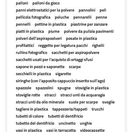
palloni
palloni da gioco
panni elettrostatici per la polvere
pannolini
peli
pellicola fotografica
peluche
pennarelli
penne
pennelli
pettine in plastica
piastrine per zanzare
piatti in plastica
piume
polvere da pulizia pavimenti
polveri dell'aspirapoolveri
posate in plastica
profilattici
reggette per legatura pacchi
righelli
rullino fotografico
sacchetti per aspirapolvere
sacchetti usati per l’acquisto di ortaggi sfusi
sapone in pezzi e saponette
scarpe
secchielli in plastica
sigarette
siringhe (con l'apposito cappuccio inserito sull'ago)
spazzole
spazzolini
spugne
stoviglie in plastica
stoviglie rotte
stracci
stracci unti da acquaragia
stracci unti da olio minerale
suole per scarpe
sveglie
tagliere in plastica
tappezzeria/tappeti
trucchi
tubetti di colore
tubetti di dentifricio
tubetto del dentifricio
uncinetto
unghie
vasi in plastica
vasi in terracotta
videocassette